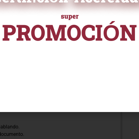
os al servicio de las
super
Lo que siempre debí saber!
PROMOCIÓN
endimos!
N HAY QUE
URSOS Y PROGRAMAS DE ALTA ESPECIALIZACI
é quiero lograr?
desde
S/ 55
les?
to?
r!
VERTEBRAL DE
hablando.
l documento.