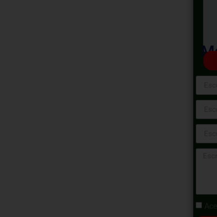
tas
les de
Ma
Curso de
 Avanzada
pacto en tu imagen y puede hablar muy
al. En este programa especializado de
u manera de escribir de forma altamente
zados en el sector publico y empresarial.
ción no se entiende? La ambigüedad y la
lemas de un buen texto; aprende aquí las
 estratégica en la que puedas ordenar tus ideas
Ace