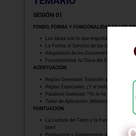
TEMARIO
SESIÓN 01
FONDO, FORMA Y FUNCIONALIDAD DE LOS 
Las Ideas son lo que Importa.
La Forma al Servicio de las Ideas.
Adaptación de los Documentos a Nuestra
Funcionalidad: la Clave del Éxito de un D
ACENTUACIÓN
Reglas Generales: Solución al 95% de las 
Reglas Especiales: ¿Y el resto?.
Palabras Dudosas: “Yo lo he visto escrito a
Taller de Aplicación: ¡Midamos lo que apr
PUNTUACIÓN
La Lectura del Texto y la Puntuación: ¡La
C
bien!
Puntuación y Comprensión del Texto: ¡Si n