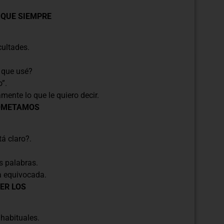
 QUE SIEMPRE
cultades.
 que usé?
”.
mente lo que le quiero decir.
COMETAMOS
tá claro?.
?
s palabras.
a equivocada.
ER LOS
 habituales.