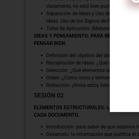
claramente, no está bien puntuado!
Separación de Ideas y Uso de Pausas: Sign
ideas. Uso de los Signos de Puntuación: ¡
Taller de Aplicación: ¡Midamos lo que apr
IDEAS Y PENSAMIENTO: PARA REDACTAR BIE
PENSAR BIEN.
C
Definición del objetivo del documento: ¿Qu
Recopilación de ideas: ¿Qué digo?
Selección: ¿Qué elementos son prescindib
Orden: ¿Cómo inicio y termino el documen
Redacción: ¡Ahora estoy listo para redacta
SESIÓN 02
ELEMENTOS ESTRUCTURALES: LA COLUMNA 
CADA DOCUMENTO.
Introducción: para saber de que estamos 
Desarrollo: la información que justifica e