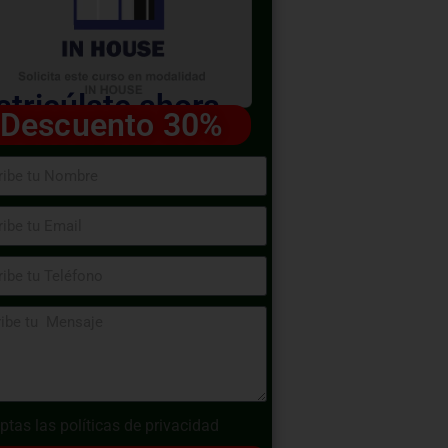
tricúlate ahora
Descuento 30%
ptas las
políticas de privacidad