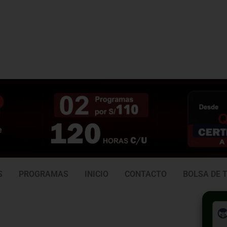
3 938
981 165 382
6
S
PROGRAMAS
INICIO
CONTACTO
BOLSA DE 