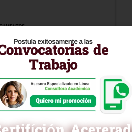
DOCUMENTOS
Postula exitosamente a las
Convocatorias de
s Necesidades.
Trabajo
ocumento.
palabras.
sí”.
endimos!
s palabras deben sonar
ertifíción Acerera
o se entiende