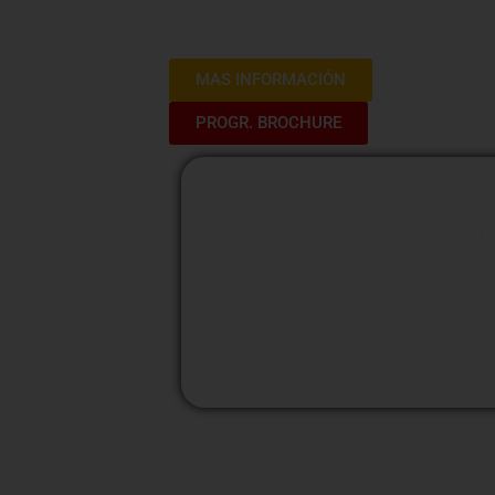
para poder llevar un mensaje concreto. 
experto a través del aprendizaje de la red
MAS INFORMACIÓN
PROGR. BROCHURE
M
Modalidad
Presencial