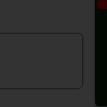
Comunica tus enunciados e informes como un
acción ejecutiva.
odalidad
Modalidad
Virtual
InHouse