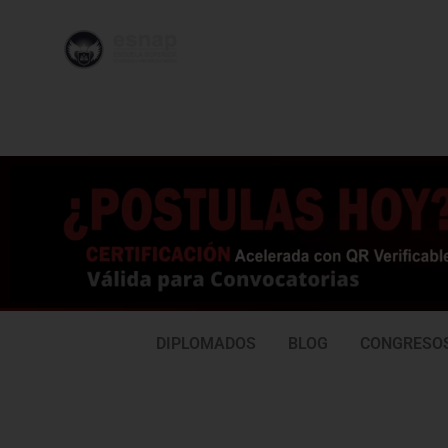
996 362
95
239
77
DIPLOMADOS
BLOG
CONGRESO