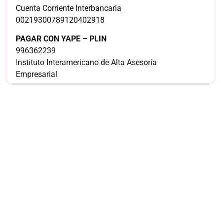
Cuenta Corriente Interbancaria
00219300789120402918
PAGAR CON YAPE – PLIN
996362239
Instituto Interamericano de Alta Asesoría
Empresarial
¿Sería más cómodo
para ti
comunicarnos a
través de
WhatsApp?