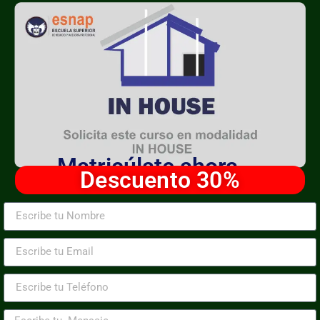
Matricúlate ahora
Descuento 30%