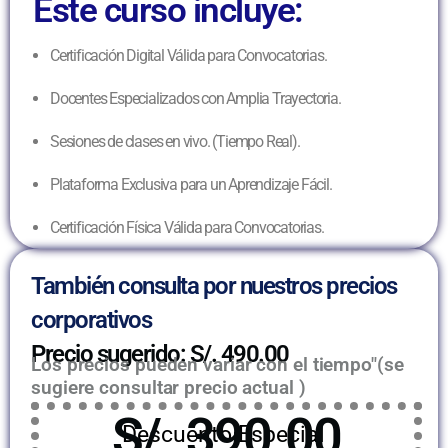
Este curso incluye:
Certificación Digital Válida para Convocatorias.
Docentes Especializados con Amplia Trayectoria.
Sesiones de clases en vivo. (Tiempo Real).
Plataforma Exclusiva para un Aprendizaje Fácil.
Certificación Física Válida para Convocatorias.
También consulta por nuestros precios
corporativos
Precio sugerido: S/. 490.00
Los precios pueden variar con el tiempo"(se
sugiere consultar precio actual )
S/. 390.00
Descuento Especial