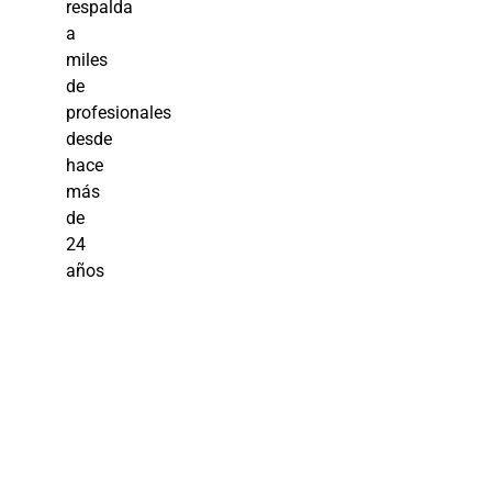
respalda
a
miles
de
profesionales
desde
hace
más
de
24
años
Curso
Higiene y