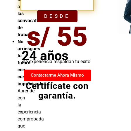
YA
a
las
DESDE
convocatorias
s/ 55
de
trabajo
No
arriesgues
24 años
tu
de experiencia respaldan tu éxito:
futuro
con
Contactarme Ahora Mismo
cursos
Certifícate con
improvisados.
Aprende
garantía.
con
la
experiencia
comprobada
que