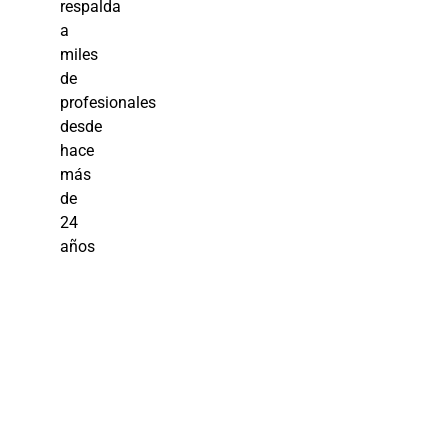
respalda
a
miles
de
profesionales
desde
hace
más
de
24
años
Ingeniería
Civil y