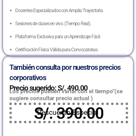
Docentes Especializados con Amplia Trayectoria.
Sesiones de clases en vivo. (Tiempo Real).
Plataforma Exclusiva para un Aprendizaje Fácil.
Certificación Física Válida para Convocatorias.
También consulta por nuestros precios
corporativos
Precio sugerido: S/. 490.00
Los precios pueden variar con el tiempo"(se
sugiere consultar precio actual )
S/. 390.00
Descuento Especial