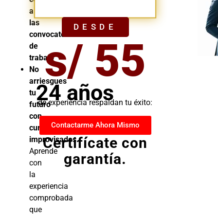
YA
a
las
DESDE
convocatorias
s/ 55
de
trabajo
No
arriesgues
24 años
tu
de experiencia respaldan tu éxito:
futuro
con
Contactarme Ahora Mismo
cursos
Certifícate con
improvisados.
Aprende
garantía.
con
la
experiencia
comprobada
que