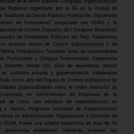
bicado en el tercio superior, Colegiado. Especialización
ller Regional organizado por la IDI en la Ciudad de
e “Auditores de Deuda Pública y Formación. Diplomado
mación de Formadores” auspiciado por USAID y la
acional de Control. Expositor del I Congreso Binacional
cuador de Contadores Públicos del Perú. Experiencia
 en diversos temas de Control Gubernamental y de
ública, Presupuesto, Tesorería, tanto en Universidades
es, Particulares y Colegios Profesionales. Experiencia
y Docente: Veinte (20) años de experiencia laboral
 en auditoría privada y gubernamental, habiéndose
ado como Jefe del Órgano de Control Institucional de
ntidades públicasElegido como el mejor instructor de
 Licenciado en Administrador de Empresas de la
idad de Lima, con estudios de especialización en
g y Ventas, Programa concluido de Especialización
cutivos en Administración, Organización y Dirección de
n ESAN, Posee una amplia trayectoria de más de 34
 experiencia profesional, habiendo ocupado las