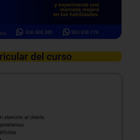
ricular del curso
n atención al cliente.
 problemas.
fíciles.
a