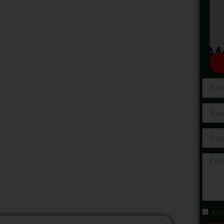
Situaciones
n Atención al
Ma
ones Difíciles en Atención al Cliente». Este
 las habilidades y estrategias necesarias
lictos en el servicio al cliente. Descubre
oportunidades para fortalecer la relación con
Ace