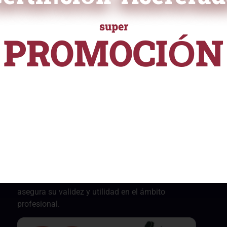
super
ficación
PROMOCIÓN
ampliamente reconocida en el
 validar tus habilidades y
URSOS Y PROGRAMAS DE ALTA ESPECIALIZACI
e ayudará a destacarte
desde
nalmente.
S/ 55
Nuestros certificados están reconocidos y son
aceptados por instituciones públicas, cumpliendo
con la Normativa Nº141-2016-SERVIR-PE. Esto
asegura su validez y utilidad en el ámbito
profesional.