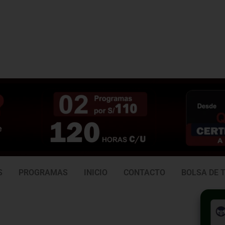
3 938
981 165 382
6
S
PROGRAMAS
INICIO
CONTACTO
BOLSA DE 