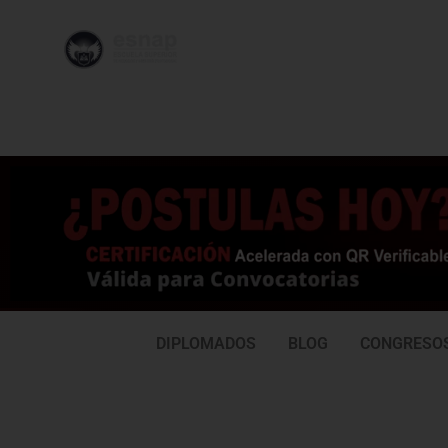
996 362
95
239
77
DIPLOMADOS
BLOG
CONGRESO