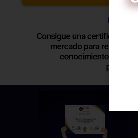
Certi
Consigue una certificación 
mercado para respaldar y
C
conocimientos. Esto t
profesio