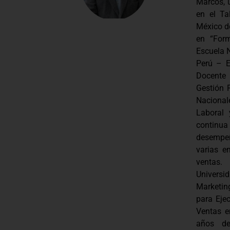
Marcos, u
en el Ta
México d
en “For
Escuela N
Perú – E
Docente
Gestión P
Nacional
Laboral 
continua
desempeñ
varias e
ventas.
Univers
Marketin
para Eje
Ventas e
años de