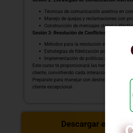
Técnicas de comunicación asertiva en cont
Manejo de quejas y reclamaciones con pr
Construcción de mensajes claros y efectiv
Sesión 3: Resolución de Conflictos y Fidelizaci
Métodos para la resolución efectiva de con
Estrategias de fidelización post-conflicto.
Implementación de políticas preventivas pa
Este curso te proporcionará las herramientas ese
cliente, convirtiendo cada interacción difícil en
Prepárate para manejar con destreza las situaci
cliente excepcional.
Descargar estructu
C