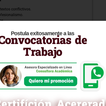
extos conflictivos.
ofesionalismo.
os.
ón
Postula exitosamente a las
Convocatorias de
flictos.
ra minimizar situaciones difíciles.
Trabajo
nciales para enfrentar desafíos en la atención al
 una oportunidad para construir confianza y lealtad.
ones más desafiantes y ofrecer un servicio al
ra curricular en PDF
ertifíción Acerera