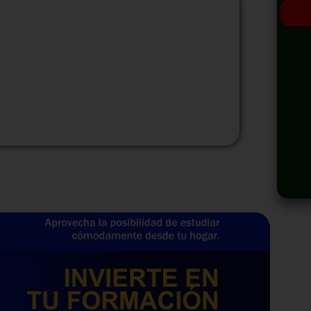
odalidad
Modalidad
Virtual
InHouse