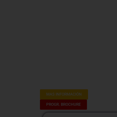
Manejo de 
Difíciles e
Cliente
Bienvenidos al curso «Manejo de Situaci
programa está diseñado para dotarte de
para afrontar y resolver desafíos y conf
cómo convertir situaciones difíciles en 
los clientes.
MAS INFORMACIÓN
PROGR. BROCHURE