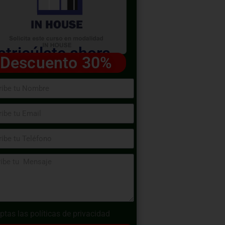
tricúlate ahora
Descuento 30%
ptas las
políticas de privacidad