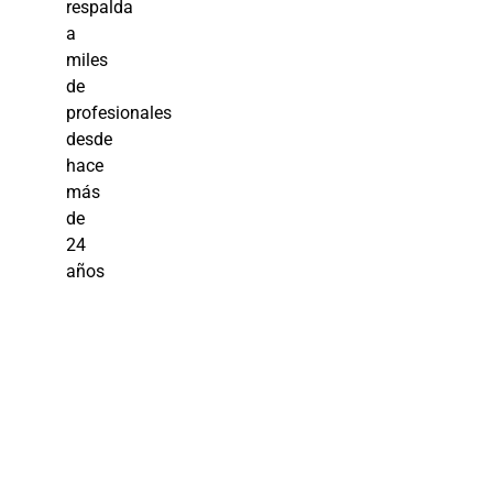
respalda
a
miles
de
profesionales
desde
hace
más
de
24
años
Perspectiva
de Género: