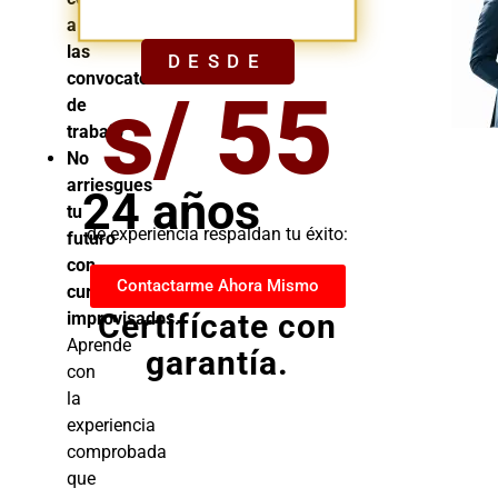
YA
a
las
DESDE
convocatorias
s/ 55
de
trabajo
No
arriesgues
24 años
tu
de experiencia respaldan tu éxito:
futuro
con
Contactarme Ahora Mismo
cursos
Certifícate con
improvisados.
Aprende
garantía.
con
la
experiencia
comprobada
que