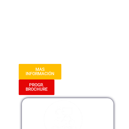
de tres sesiones intensivas, explorarás
los fundamentos teóricos, abordarás
casos prácticos y cultivarás habilidades
que te permitirán promover la equidad de
género tanto en tu vida personal como
profesional. ¡Prepárate para transformar
tu perspectiva y contribuir al impulso de
sociedades más inclusivas y justas!
MAS
INFORMACIÓN
PROGR.
BROCHURE