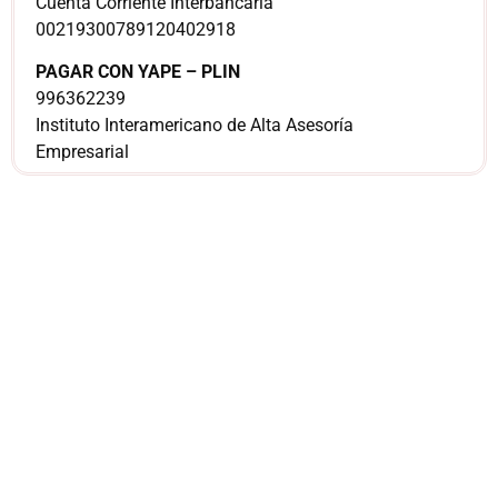
Cuenta Corriente Interbancaria
00219300789120402918
PAGAR CON YAPE – PLIN
996362239
Instituto Interamericano de Alta Asesoría
Empresarial
¿Sería más cómodo
para ti
comunicarnos a
través de
WhatsApp?