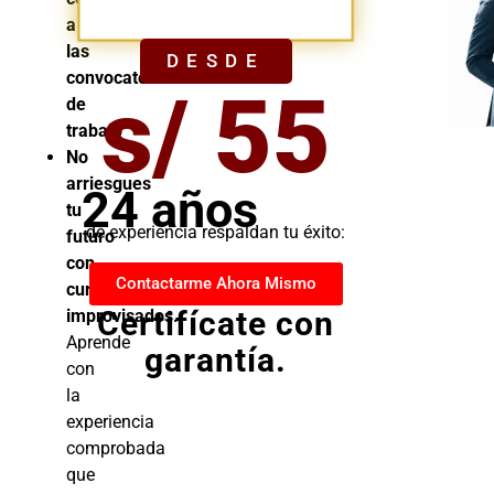
YA
a
las
DESDE
convocatorias
s/ 55
de
trabajo
No
arriesgues
24 años
tu
de experiencia respaldan tu éxito:
futuro
con
Contactarme Ahora Mismo
cursos
Certifícate con
improvisados.
Aprende
garantía.
con
la
experiencia
comprobada
que