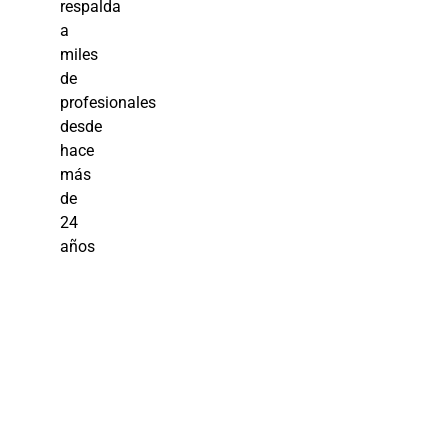
respalda
a
miles
de
profesionales
desde
hace
más
de
24
años
Planificación
Estratégica