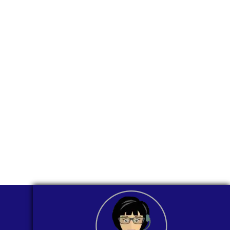
para ti
comunicarnos a
través de
WhatsApp?
Nuestros asesores están listos para
ofrecerte orientación
individualizada. ¡No dudes en
contactarnos en este momento!