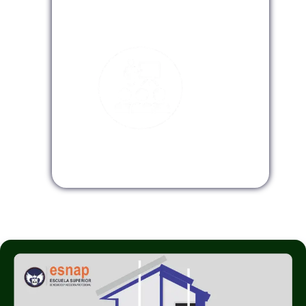
Modalidad Virtual
Modalidad InHouse