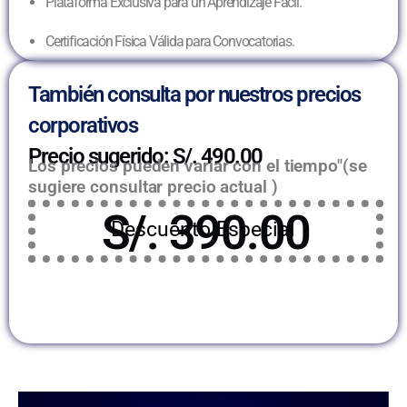
Plataforma Exclusiva para un Aprendizaje Fácil.
Certificación Física Válida para Convocatorias.
También consulta por nuestros precios
corporativos
Precio sugerido: S/. 490.00
Los precios pueden variar con el tiempo"(se
sugiere consultar precio actual )
S/. 390.00
Descuento Especial