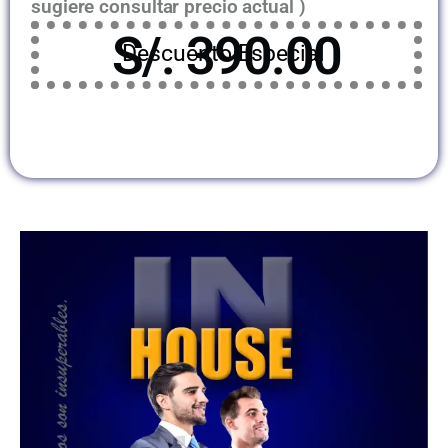
sugiere consultar precio actual )
S/. 390.00
Descuento Especial