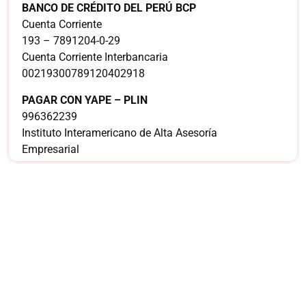
BANCO DE CRÉDITO DEL PERÚ BCP
Cuenta Corriente
193 – 7891204-0-29
Cuenta Corriente Interbancaria
00219300789120402918
PAGAR CON YAPE – PLIN
996362239
Instituto Interamericano de Alta Asesoría
Empresarial
¿Sería más cómodo
para ti
comunicarnos a
través de