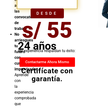
YA
a
las
DESDE
convocatorias
s/ 55
de
trabajo
No
arriesgues
24 años
tu
de experiencia respaldan tu éxito:
futuro
con
Contactarme Ahora Mismo
cursos
Certifícate con
improvisados.
Aprende
garantía.
con
la
experiencia
comprobada
que