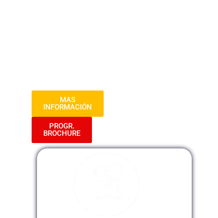
sólidas para garantizar el éxito en el
complejo entorno tributario. Desde el
diseño de estrategias hasta la
implementación efectiva, este curso te
equipará con herramientas esenciales
para optimizar la carga fiscal y asegurar
el cumplimiento normativo.
MAS
INFORMACIÓN
PROGR.
BROCHURE