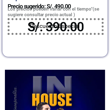
Precio sugerido: S/. 490.00
Los precios pueden variar con el tiempo"(se
sugiere consultar precio actual )
S/. 390.00
Descuento Especial