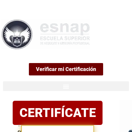
99
Verificar mi Certificación
Certificación
CERTIFÍCATE
oficial
Postula
con
confianza