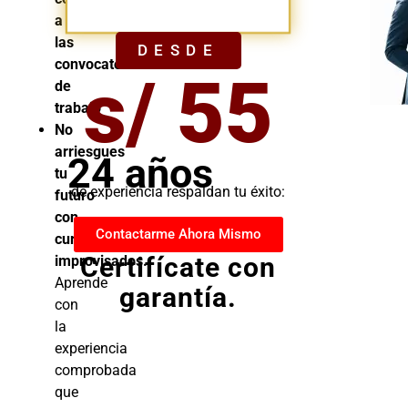
YA
a
las
DESDE
convocatorias
s/ 55
de
trabajo
No
arriesgues
24 años
tu
de experiencia respaldan tu éxito:
futuro
con
Contactarme Ahora Mismo
cursos
Certifícate con
improvisados.
Aprende
garantía.
con
la
experiencia
comprobada
que