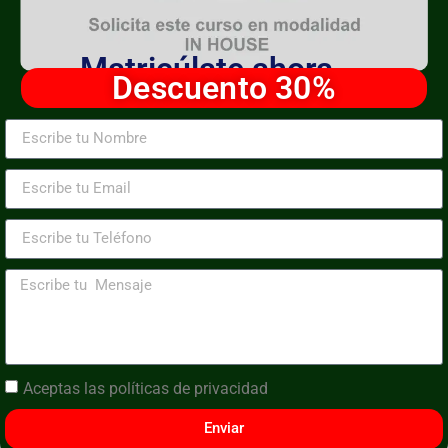
Matricúlate ahora
Descuento 30%
Aceptas las
políticas de privacidad
Enviar