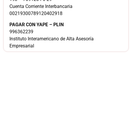
Cuenta Corriente Interbancaria
00219300789120402918
PAGAR CON YAPE – PLIN
996362239
Instituto Interamericano de Alta Asesoría
Empresarial
¿Sería más cómodo
para ti
comunicarnos a
través de
WhatsApp?