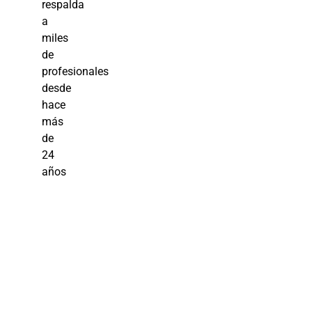
respalda
a
miles
de
profesionales
desde
hace
más
de
24
años
Planificación
y Desarrollo