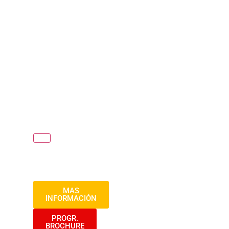
innovadoras para identificar patrones,
anticipar riesgos y proteger tu
organización contra amenazas
financieras. Descubre el arte de utilizar
los datos como tu mejor aliado en la lucha
contra el fraude organizacional.
¡Conviértete en el guardián de la
integridad empresarial y desafía a
cualquier amenaza con confianza y
conocimiento!
MAS
INFORMACIÓN
PROGR.
BROCHURE