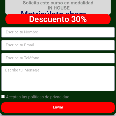
Matricúlate ahora
Descuento 30%
Aceptas las
políticas de privacidad
Enviar