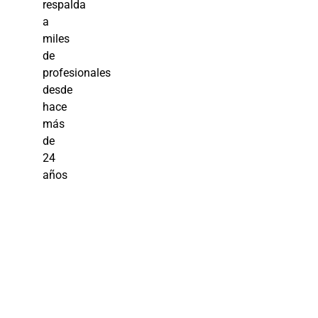
respalda
a
miles
de
profesionales
desde
hace
más
de
24
años
Curso La
prevención