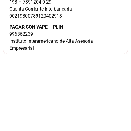
193 – 7891204-0-29
Cuenta Corriente Interbancaria
00219300789120402918
PAGAR CON YAPE – PLIN
996362239
Instituto Interamericano de Alta Asesoría
Empresarial
¿Sería más cómodo
para ti
comunicarnos a
través de
WhatsApp?