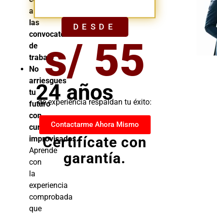
YA
a
las
DESDE
convocatorias
s/ 55
de
trabajo
No
arriesgues
24 años
tu
de experiencia respaldan tu éxito:
futuro
con
Contactarme Ahora Mismo
cursos
Certifícate con
improvisados.
Aprende
garantía.
con
la
experiencia
comprobada
que