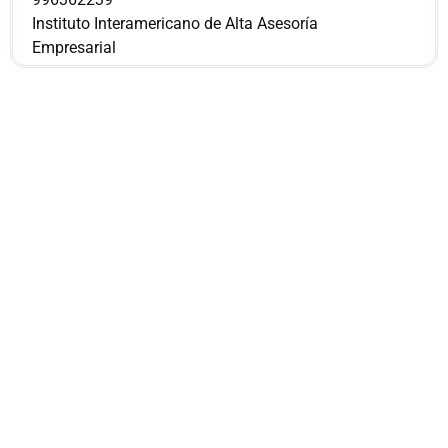
Instituto Interamericano de Alta Asesoría
Empresarial
¿Sería más cómodo
para ti
comunicarnos a
través de
WhatsApp?
Nuestros asesores están listos para