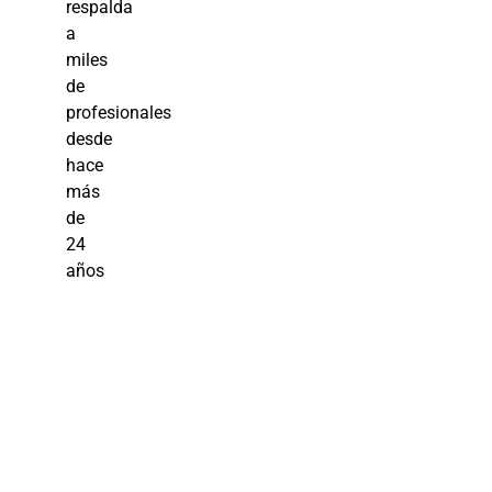
respalda
a
miles
de
profesionales
desde
hace
más
de
24
años
Recursos
Humanos