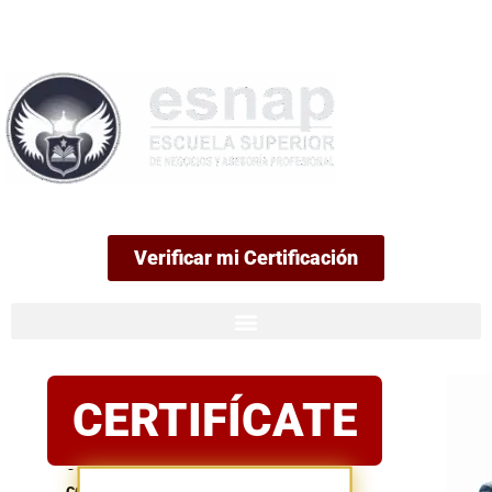
99
Verificar mi Certificación
Certificación
CERTIFÍCATE
oficial
Postula
con
confianza