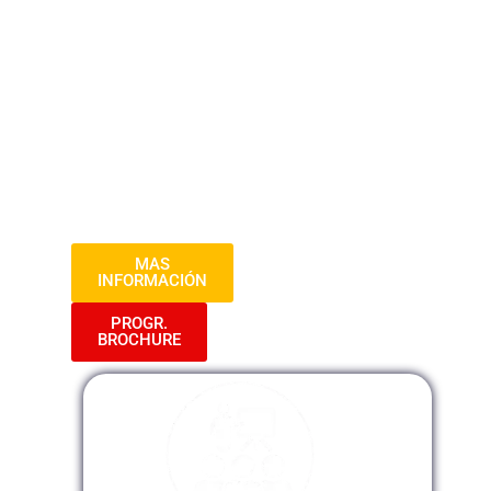
destacados. Durante tres sesiones
intensivas, obtendrás conocimientos
prácticos y herramientas clave para
optimizar la gestión de recursos humanos
en tu organización. ¡Prepárate para
potenciar tu capacidad en la dirección de
equipos y el desarrollo del capital
humano!
MAS
INFORMACIÓN
PROGR.
BROCHURE