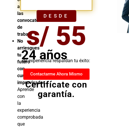
YA
a
las
DESDE
convocatorias
s/ 55
de
trabajo
No
arriesgues
24 años
tu
de experiencia respaldan tu éxito:
futuro
con
Contactarme Ahora Mismo
cursos
Certifícate con
improvisados.
Aprende
garantía.
con
la
experiencia
comprobada
que