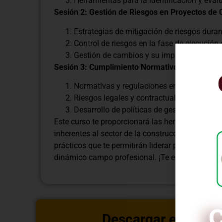
Herramientas para la identificación y eval
Sesión 2: Gestión de Riesgos en Proyectos de 
Estrategias de mitigación de riesgos durant
Control de riesgos en la fase de ejecución 
Gestión de cambios y su impacto en la mit
Sesión 3: Cumplimiento Normativo y Riesgos L
Normativas y regulaciones en proyectos d
Riesgos legales y contractuales en el secto
Desarrollo de políticas de gestión de riesg
Este curso te proporcionará las herramientas y e
inherentes al sector de la construcción e ingeni
prácticos que te permitirán liderar proyectos ex
dinámico campo profesional. ¡Te esperamos par
C
Descargar estructu