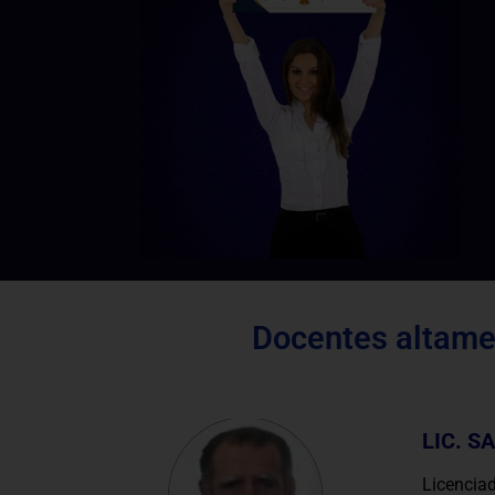
Docentes altamen
LIC. S
Licencia