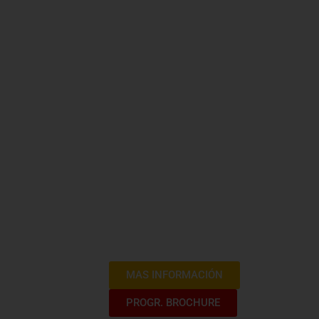
Riesgos en
la Constru
Ingeniería
Bienvenidos al curso especializado «Ri
Ingeniería». Este programa está diseñ
profunda de los desafíos y riesgos esp
construcción e ingeniería. Exploraremos 
evaluar y gestionar los riesgos en el á
liderar proyectos exitosos en este sect
MAS INFORMACIÓN
PROGR. BROCHURE