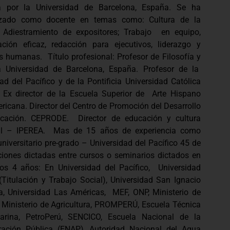
ra por la Universidad de Barcelona, España. Se ha
lizado como docente en temas como: Cultura de la
, Adiestramiento de expositores; Trabajo en equipo,
ción eficaz, redacción para ejecutivos, liderazgo y
s humanas. Título profesional: Profesor de Filosofía y
ra Universidad de Barcelona, España. Profesor de la
ad del Pacífico y de la Pontificia Universidad Católica
. Ex director de la Escuela Superior de Arte Hispano
ricana. Director del Centro de Promoción del Desarrollo
cación. CEPRODE. Director de educación y cultura
al – IPEREA. Mas de 15 años de experiencia como
niversitario pre-grado – Universidad del Pacífico 45 de
ciones dictadas entre cursos o seminarios dictados en
mos 4 años: En Universidad del Pacífico, Universidad
(Titulación y Trabajo Social), Universidad San Ignacio
a, Universidad Las Américas, MEF, ONP, Ministerio de
, Ministerio de Agricultura, PROMPERÚ, Escuela Técnica
rina, PetroPerú, SENCICO, Escuela Nacional de la
ración Pública (ENAP), Autoridad Nacional del Agua