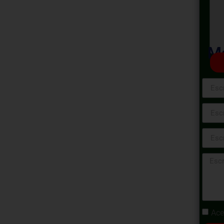
 el Sector de
cción e
Ma
esgos en el Sector de la Construcción e
ado para proporcionarte una comprensión
ecíficos asociados con proyectos de
estrategias efectivas para identificar,
mbito de la construcción, preparándote para
or dinámico.
Ace