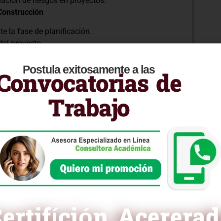
uación de riesgos en proyectos.
Construcción
e la fase de planificación.
del proyecto.
igación de riesgos.
egales en Construcción
Postula exitosamente a las
Convocatorias de
e construcción.
r de la construcción.
Trabajo
os para proyectos de ingeniería.
strategias esenciales para enfrentar los desafíos
ería. Únete a nosotros para adquirir conocimientos
itosos, gestionando eficazmente los riesgos en este
a un aprendizaje enriquecedor!
ertifíción Acerera
ra curricular en PDF