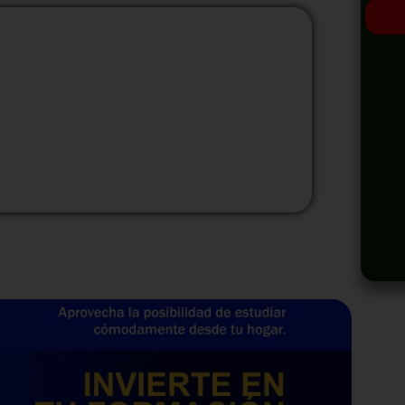
odalidad
Modalidad
Virtual
InHouse