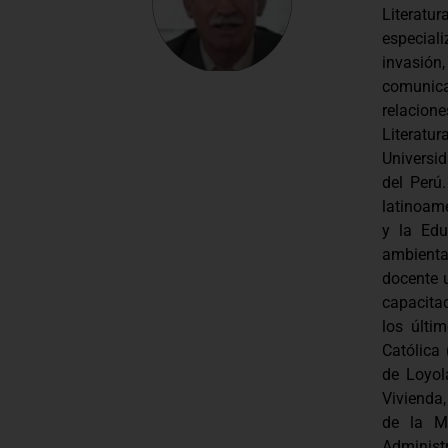
Literatu
especia
invasión
comunica
relacione
Literatu
Universid
del Perú
latinoame
y la Edu
ambient
docente u
capacita
los últi
Católica 
de Loyol
Vivienda
de la Ma
Administ