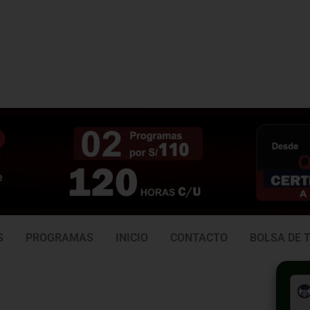
3 938
981 165 382
6
S
PROGRAMAS
INICIO
CONTACTO
BOLSA DE 