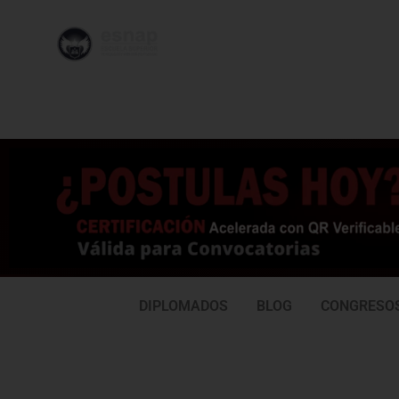
996 362
95
239
77
DIPLOMADOS
BLOG
CONGRESO