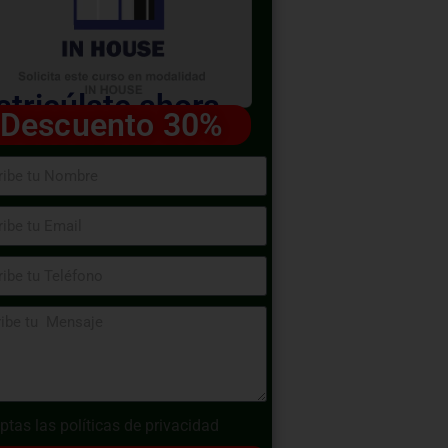
tricúlate ahora
Descuento 30%
ptas las
políticas de privacidad