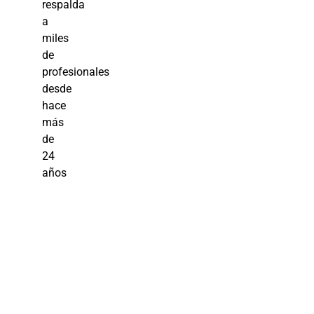
respalda
a
miles
de
profesionales
desde
hace
más
de
24
años
Riesgos en
Salud y