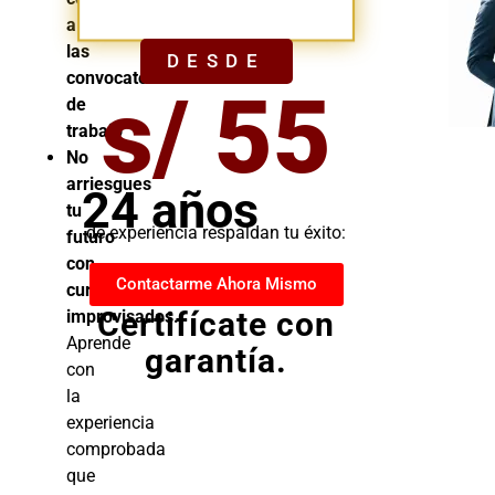
YA
a
las
DESDE
convocatorias
s/ 55
de
trabajo
No
arriesgues
24 años
tu
de experiencia respaldan tu éxito:
futuro
con
Contactarme Ahora Mismo
cursos
Certifícate con
improvisados.
Aprende
garantía.
con
la
experiencia
comprobada
que