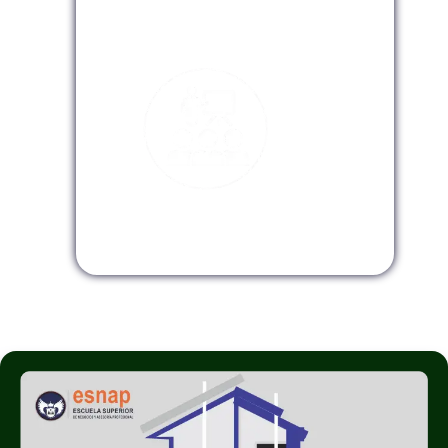
Modalidad Virtual
Modalidad InHouse