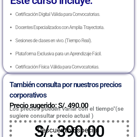
Este curso incluye:
Certificación Digital Válida para Convocatorias.
Docentes Especializados con Amplia Trayectoria.
Sesiones de clases en vivo. (Tiempo Real).
Plataforma Exclusiva para un Aprendizaje Fácil.
Certificación Física Válida para Convocatorias.
También consulta por nuestros precios
corporativos
Precio sugerido: S/. 490.00
Los precios pueden variar con el tiempo"(se
sugiere consultar precio actual )
S/. 390.00
Descuento Especial