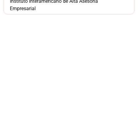
Instituto Interamericano de Alta Asesoría
Empresarial
¿Sería más cómodo
para ti
comunicarnos a
través de
WhatsApp?
Nuestros asesores están listos para
ofrecerte orientación