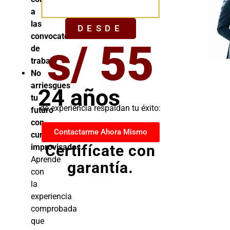
YA
a
las
DESDE
convocatorias
s/ 55
de
trabajo
No
arriesgues
24 años
tu
de experiencia respaldan tu éxito:
futuro
con
Contactarme Ahora Mismo
cursos
Certifícate con
improvisados.
Aprende
garantía.
con
la
experiencia
comprobada
que