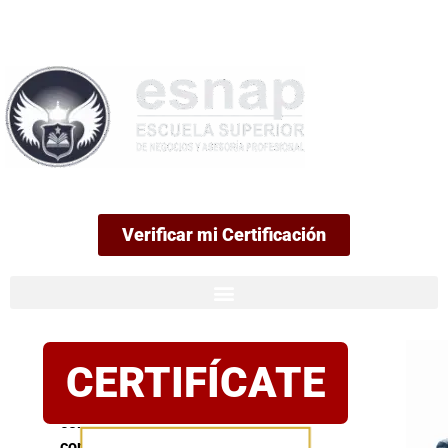
99
Verificar mi Certificación
Certificación
CERTIFÍCATE
oficial
Postula
con
confianza