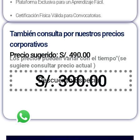
Plataforma Exclusiva para un Aprendizaje Fácil.
Certificación Física Válida para Convocatorias.
También consulta por nuestros precios
corporativos
Precio sugerido: S/. 490.00
Los precios pueden variar con el tiempo"(se
sugiere consultar precio actual )
S/. 390.00
Descuento Especial