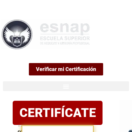
99
Verificar mi Certificación
Certificación
CERTIFÍCATE
oficial
Postula
con
confianza