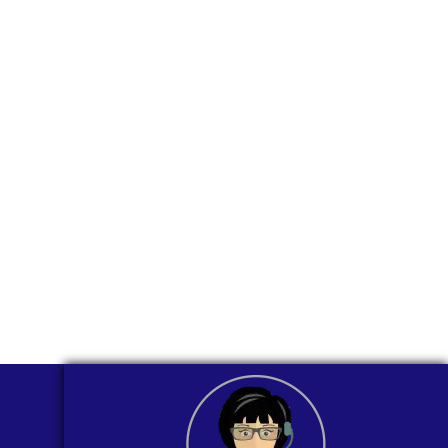
para ti
comunicarnos a
través de
WhatsApp?
Nuestros asesores están listos para
ofrecerte orientación
individualizada. ¡No dudes en
contactarnos en este momento!