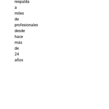
respalda
a
miles
de
profesionales
desde
hace
más
de
24
años
Técnicas
Avanzadas: