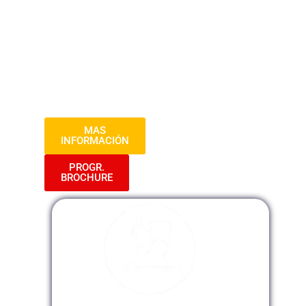
situaciones desafiantes y desarrollarás
habilidades clave para elevar la calidad de
atención al cliente. Prepárate para
destacar en la satisfacción de los
usuarios y convertirte en un profesional
en la excelencia del servicio.
MAS
INFORMACIÓN
PROGR.
BROCHURE