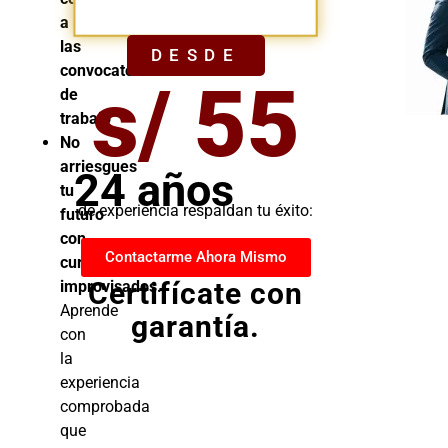
YA
a
las
DESDE
convocatorias
s/ 55
de
trabajo
No
arriesgues
24 años
tu
de experiencia respaldan tu éxito:
futuro
con
Contactarme Ahora Mismo
cursos
Certifícate con
improvisados.
Aprende
garantía.
con
la
experiencia
comprobada
que