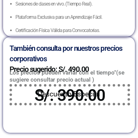
Sesiones de clases en vivo. (Tiempo Real).
Plataforma Exclusiva para un Aprendizaje Fácil.
Certificación Física Válida para Convocatorias.
También consulta por nuestros precios
corporativos
Precio sugerido: S/. 490.00
Los precios pueden variar con el tiempo"(se
sugiere consultar precio actual )
S/. 390.00
Descuento Especial