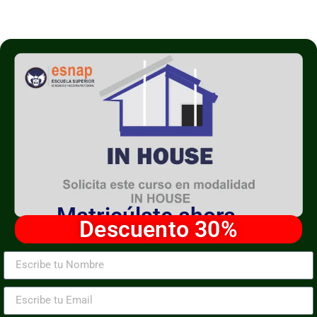
Matricúlate ahora
Descuento 30%