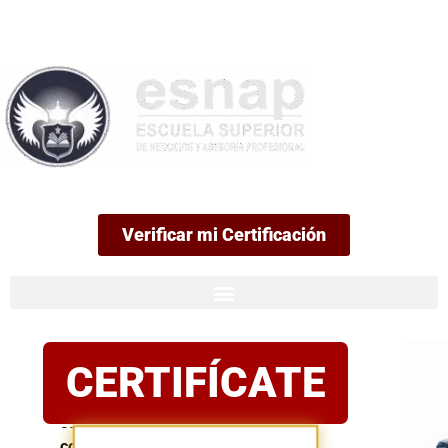
99
Verificar mi Certificación
Certificación
CERTIFÍCATE
oficial
Postula
con
confianza