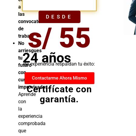
YA
a
las
DESDE
convocatorias
s/ 55
de
trabajo
No
arriesgues
24 años
tu
de experiencia respaldan tu éxito:
futuro
con
Contactarme Ahora Mismo
cursos
Certifícate con
improvisados.
Aprende
garantía.
con
la
experiencia
comprobada
que