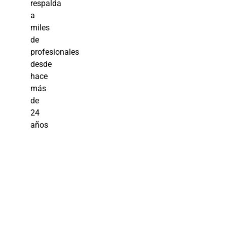
respalda
a
miles
de
profesionales
desde
hace
más
de
24
años
Tecnología
de