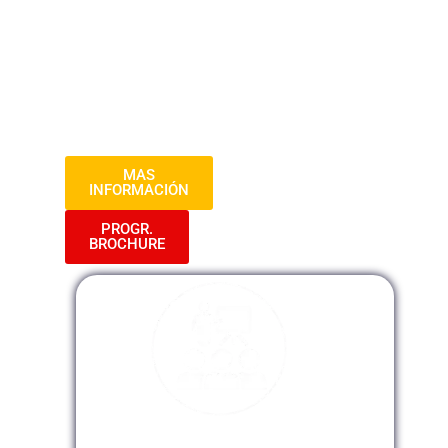
que están transformando la industria
minera. Descubriremos cómo la
automatización y la digitalización
optimizan procesos, aumentan la
eficiencia operativa y mejoran la toma de
decisiones en entornos mineros.
MAS
INFORMACIÓN
PROGR.
BROCHURE