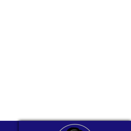
¿Sería más cómodo
para ti
comunicarnos a
través de
WhatsApp?
Nuestros asesores están listos para
ofrecerte orientación
individualizada. ¡No dudes en
contactarnos en este momento!