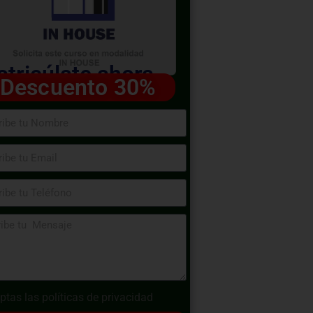
tricúlate ahora
Descuento 30%
ptas las
políticas de privacidad