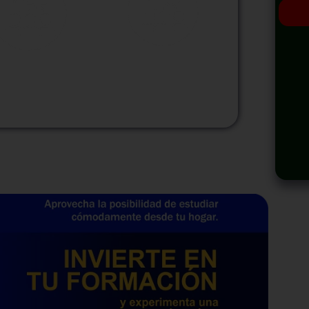
odalidad
Modalidad
Virtual
InHouse