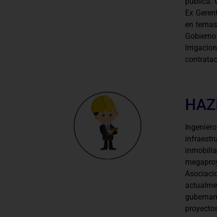
pública. 
Ex Gerent
en temas
Gobierno
Irrigacio
contratac
HAZ
Ingenie
infraes
inmobilia
megaproy
Asociac
actual
gubernam
proyectos