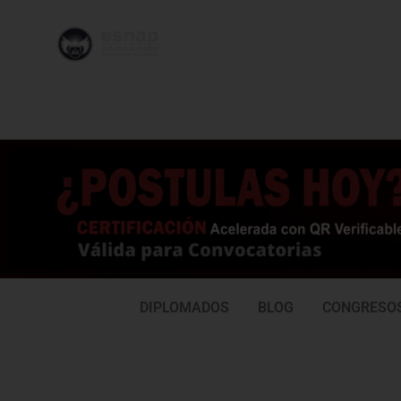
996 362
95
239
77
DIPLOMADOS
BLOG
CONGRESO