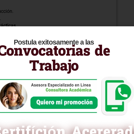
ucción.
.
rácticas
Postula exitosamente a las
Convocatorias de
n la adopción de nuevas tecnologías y materiales.
as y desarrollos que están revolucionando la
Trabajo
senciales para liderar proyectos innovadores y
a el futuro de la construcción!
ra curricular en PDF
ertifíción Acerera