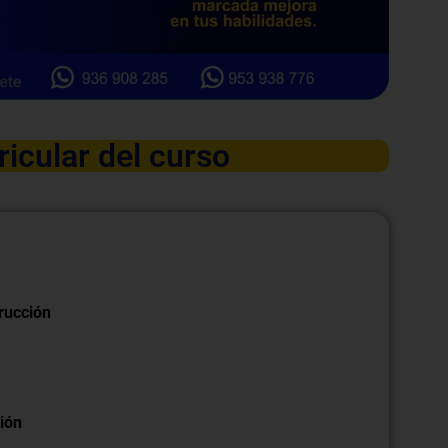
ricular del curso
rucción
ción