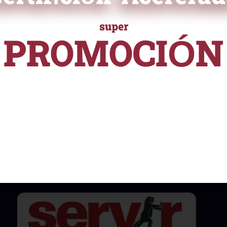
ficación
super
ampliamente reconocida en el
PROMOCIÓN
 validar tus habilidades y
e ayudará a destacarte
URSOS Y PROGRAMAS DE ALTA ESPECIALIZACI
nalmente.
desde
S/ 55
Nuestros certificados están reconocidos y son
aceptados por instituciones públicas, cumpliendo
con la Normativa Nº141-2016-SERVIR-PE. Esto
asegura su validez y utilidad en el ámbito
profesional.