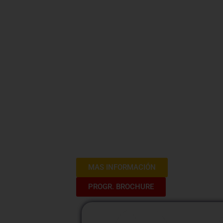
Tecnología
Materiales 
Construcci
Bienvenidos al Curso de Tecnologías y 
experiencia inmersiva en la vanguardia 
programa está diseñado para explorar l
disruptivos que están transformando e
MAS INFORMACIÓN
PROGR. BROCHURE