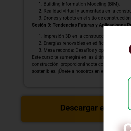
Building Information Modeling (BIM).
Realidad virtual y aumentada en la constr
Drones y robots en el sitio de construcción
Sesión 3: Tendencias Futuras y Aplicaciones P
Impresión 3D en la construcción.
Energías renovables en edificaciones.
Mesa redonda: Desafíos y oportunidades e
Este curso te sumergirá en las últimas tendenci
construcción, proporcionándote conocimientos e
sostenibles. ¡Únete a nosotros en este viaje haci
Descargar estructu
C