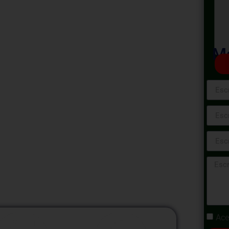
s y
en la
Ma
ón – 2024
Materiales en la Construcción, una
de la industria de la construcción. Este
as últimas tecnologías y materiales
l panorama de la construcción moderna.
Ace