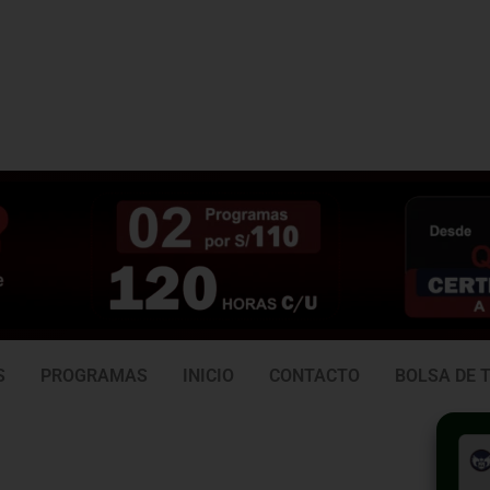
3 938
981 165 382
6
S
PROGRAMAS
INICIO
CONTACTO
BOLSA DE 