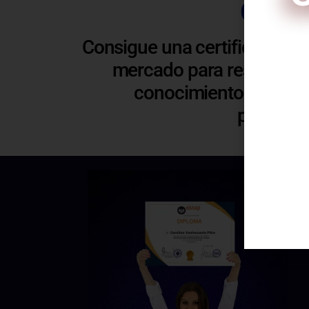
Certi
Consigue una certificación 
mercado para respaldar y
conocimientos. Esto t
C
profesio